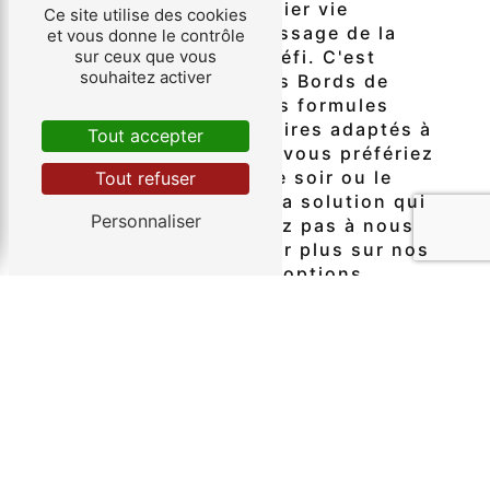
Nous savons que concilier vie
Ce site utilise des cookies
personnelle et apprentissage de la
et vous donne le contrôle
sur ceux que vous
conduite peut être un défi. C'est
souhaitez activer
pourquoi Auto école des Bords de
Marne vous propose des formules
flexibles, avec des horaires adaptés à
Tout accepter
vos disponibilités. Que vous préfériez
des cours en journée, le soir ou le
Tout refuser
week-end, nous avons la solution qui
Personnaliser
vous convient. N'hésitez pas à nous
contacter pour en savoir plus sur nos
différentes formules et options.
Passez votre permis en toute
sérénité avec Auto école des
Bords de Marne
Grâce à notre équipe de professionnels
qualifiés et à notre approche
pédagogique personnalisée, vous