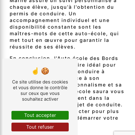
Marne assure un suivi personnalisé à
chaque élève, jusqu'à l'obtention du
permis de conduire. Un
accompagnement individuel et une
disponibilité constante sont les
maîtres-mots de cette auto-école, qui
met tout en œuvre pour garantir la
réussite de ses élèves.
En conclusion, l'Auto école des Bords
de Marne est le partenaire idéal pour
obtenir son permis de conduire à
Villiers-sur-Marne. Grâce à son
Ce site utilise des cookies
expertise, son professionnalisme et sa
et vous donne le contrôle
pédagogie, cette auto-école saura vous
sur ceux que vous
accompagner efficacement dans la
souhaitez activer
réalisation de votre projet de conduite.
N'hésitez pas à la contacter pour plus
Tout accepter
d'informations et pour démarrer votre
formation au plus vite.
Tout refuser