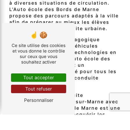
à diverses situations de circulation.
L'Auto école des Bords de Marne
propose des parcours adaptés à la ville
afin de préparer au mieux les élèves
aux réalités de la conduite urbaine.
Grâce à son équipe pédagogique
Ce site utilise des cookies
expérimentée et à ses véhicules
et vous donne le contrôle
équipés des dernières technologies en
sur ceux que vous
matière de sécurité, l'Auto école des
souhaitez activer
Bords de Marne garantit un
apprentissage de qualité pour tous les
Tout accepter
jeunes conducteurs en conduite
accompagnée.
Tout refuser
En conclusion, la conduite
Personnaliser
accompagnée à Villiers-sur-Marne avec
l'Auto école des Bords de Marne est une
étape essentielle pour acquérir les
compétences nécessaires à une
conduite responsable et autonome.