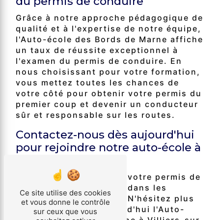
du permis de conduire
Grâce à notre approche pédagogique de
qualité et à l'expertise de notre équipe,
l'Auto-école des Bords de Marne affiche
un taux de réussite exceptionnel à
l'examen du permis de conduire. En
nous choisissant pour votre formation,
vous mettez toutes les chances de
votre côté pour obtenir votre permis du
premier coup et devenir un conducteur
sûr et responsable sur les routes.
Contactez-nous dès aujourd'hui
pour rejoindre notre auto-école à
Villiers-sur-Marne
Vous souhaitez obtenir votre permis de
conduire rapidement et dans les
Ce site utilise des cookies
meilleures conditions ? N'hésitez plus
et vous donne le contrôle
et contactez dès aujourd'hui l'Auto-
sur ceux que vous
école des Bords de Marne à Villiers-sur-