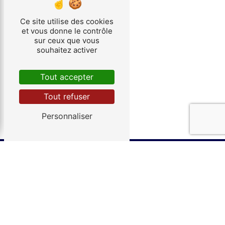
route en toute sécurité.
Ce site utilise des cookies
et vous donne le contrôle
sur ceux que vous
souhaitez activer
En savoir plus
Tout accepter
Contactez-nous
Tout refuser
Personnaliser